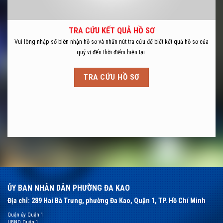
TRA CỨU KẾT QUẢ HỒ SƠ
Vui lòng nhập số biên nhận hồ sơ và nhấn nút tra cứu để biết kết quả hồ sơ của
quý vị đến thời điểm hiện tại.
TRA CỨU HỒ SƠ
ỦY BAN NHÂN DÂN PHƯỜNG ĐA KAO
Địa chỉ: 289 Hai Bà Trưng, phường Đa Kao, Quận 1, TP. Hồ Chí Minh
Quận ủy Quận 1
UBND Quận 1